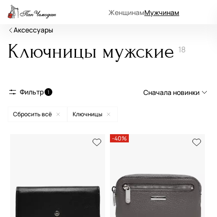
Женщинам
Мужчинам
Аксессуары
Ключницы мужские
18
Фильтр
Сначала новинки
1
Сбросить всё
Ключницы
Сначала новинки
Сначала популярные
-40%
По возрастанию цены
По убыванию цены
По размеру скидки
По скорости доставки