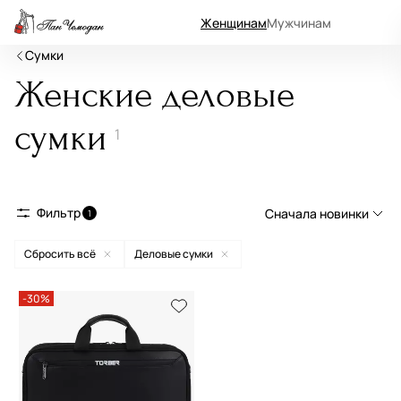
Женщинам
Мужчинам
Сумки
Женские деловые
сумки
1
Фильтр
Сначала новинки
1
Сбросить всё
Деловые сумки
Сначала новинки
Сначала популярные
-30%
По возрастанию цены
По убыванию цены
По размеру скидки