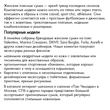
По скорости доставки
Женские поясные сумки — яркий тренд последних сезонов.
Компактные модели можно носить на талии или через плечо,
вписывать в образы в стиле casual, sport chic, athleisure. Они
эффектно сочетаются как с простыми футболками и джинсами,
так и с жакетами, трикотажными платьями, модными
комбинезонами и ромперами.
Популярные модели
В линейке собраны брендовые женские сумки на пояс
Valentino, Marina Creazioni, DKNY, Sara Burglar, Furla, Aurelli и
других известных дизайнеров. Наши клиентки покупают
аксессуары разных фасонов:
маленькие квадратные модели из кожи с заклепками или
тиснением для женственных образов;
эргономичные спортивные «бананки», которые хорошо
прилегают к телу и оснащаются карманами;
барсетки с клапаном и несколькими отделениями;
дизайнерские аксессуары с пайетками, фирменными
принтами, яркими рисунками.
В каталоге интернет-магазина и салонах «Пан Чемодан» в
Москве, СПб и других городах представлен большой
ассортимент оригинальных сумок, который регулярно
пополняется стильными новинками.