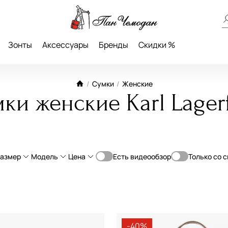
Зонты
Аксессуары
Бренды
Скидки %
/
Сумки
/
Женские
ки женские Karl Lager
азмер
Модель
Цена
Есть видеообзор
Только со 
От
До
ьная кожа
Большой
Классическая
—
ь
Средний
Планшет
а
Маленький
Мессенджер
-40%