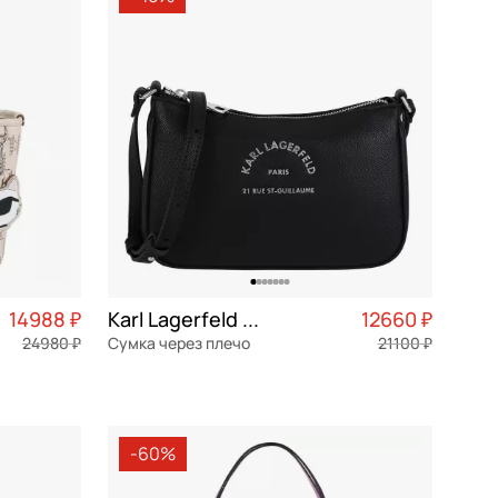
По убыванию цены
По размеру скидки
По скорости доставки
14988 ₽
Karl Lagerfeld Rue St-Guillaume
12660 ₽
24980 ₽
Сумка через плечо
21100 ₽
3 747 ₽ × 4
экокожа
Частями 3 165 ₽ × 4
22,5x14x6 см
-60%
В КОРЗИНУ