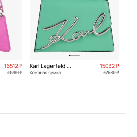
16512 ₽
Karl Lagerfeld Signature
15032 ₽
41280 ₽
Кожаная сумка
37580 ₽
4 128 ₽ × 4
натуральная кожа
Частями 3 758 ₽ × 4
21,5x14x10 см
В КОРЗИНУ