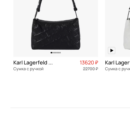
Michael Kors
фуксия
Neri Karra
хаки
Picard
черный
Pinko
Piquadro
Piumelli
Karl Lagerfeld Essential
13620 ₽
Sara Burglar
Сумка с ручкой
22700 ₽
Сумка с руч
Stevens
экокожа
Частями 3 405 ₽ × 4
экокожа
28x16,5x7 см
28x16,5x7 с
Torber
Vittorio Violini
В КОРЗИНУ
В К
Wenger