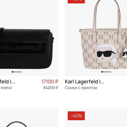
тер
Сэтчел (ранец)
СБРОСИТЬ
ПРИМЕНИТЬ
Тоут
Трапеция
Хобо
Седло
Шоппер
Такса
Karl Lagerfeld Ikonik
17100 ₽
Karl Lagerfeld Ikonik 2.0
Торба
 плечо
34200 ₽
Сумка с принтом
я кожа
Частями 4 275 ₽ × 4
экокожа
Частями 
25,5x19,5x12 см
-40%
ОРЗИНУ
В КОРЗИНУ