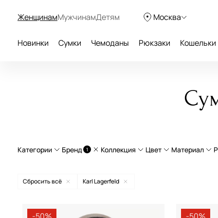
Женщинам
Мужчинам
Детям
Москва
Новинки
Сумки
Чемоданы
Рюкзаки
Кошельки
Сум
Категории
Бренд
Коллекция
Цвет
Материал
Р
1
Сумки через плечо
Essential
натурал
Сбросить всё
Karl Lagerfeld
Сумки на плечо
Ikonik
текстил
Aurelli
бежевый
Сумки на цепочке
Ikonik 2.0
экокож
-50%
-50%