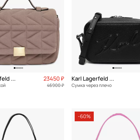
Karl Lagerfeld Kuilt
23450 ₽
Karl Lagerfeld Skuare
кой
46900 ₽
Сумка через плечо
я кожа
Частями 5 863 ₽ × 4
экокожа
Частями 
м
20,5x12,5x8 см
-60%
ОРЗИНУ
В КОРЗИНУ