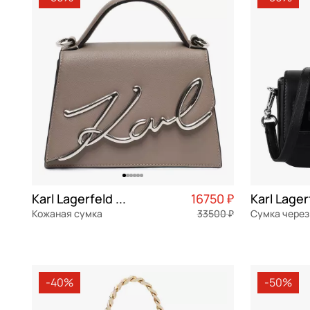
Bikkembergs
белый
Классические сумки
Kuilt
полиэс
Braccialini
бирюзовый
letters
ПВХ
Braun Buffel
бордовый
Rue St-Guillaume
замша
Bruno Rossi
голубой
Seven
хлопок
Bugatti
желтый
Signature
нейлон
Carlo Salvatelli
зеленый
Skuare
Cerruti 1881
золотой
Chatte
какао
Karl Lagerfeld Signature
16750 ₽
Кожаная сумка
33500 ₽
Сумка через
Christian Villa
коралловый
натуральная кожа
Частями 4 188 ₽ × 4
натуральна
Coccinelle
коричневый
21,5x14x10 см
20x11x5,5 см
Cromia
красный
-40%
-50%
Curanni
кремовый
В КОРЗИНУ
В К