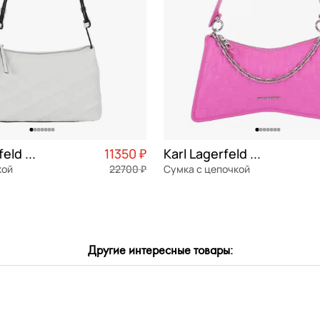
Karl Lagerfeld Essential
11350 ₽
Karl Lagerfeld Seven
кой
22700 ₽
Сумка с цепочкой
Частями 2 838 ₽ × 4
натуральная кожа
Частями 
м
31x17x10 см
Другие интересные товары:
ОРЗИНУ
В КОРЗИНУ