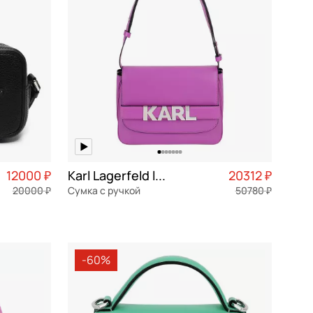
12000 ₽
Karl Lagerfeld letters
20312 ₽
20000 ₽
Сумка с ручкой
50780 ₽
3 000 ₽ × 4
натуральная кожа
Частями 5 078 ₽ × 4
28,5x21,5x8 см
-60%
В КОРЗИНУ