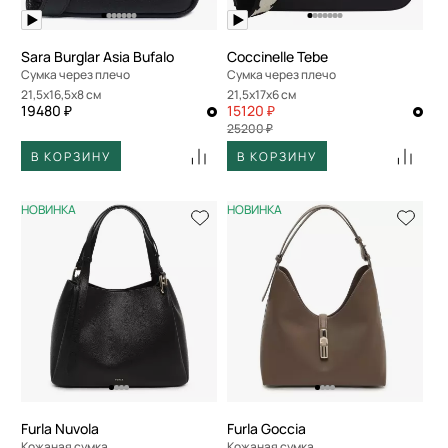
Sara Burglar Asia Bufalo
Coccinelle Tebe
Сумка через плечо
Сумка через плечо
21,5x16,5x8 см
21,5x17x6 см
19480 ₽
15120 ₽
25200 ₽
В КОРЗИНУ
В КОРЗИНУ
НОВИНКА
НОВИНКА
Furla Nuvola
Furla Goccia
Кожаная сумка
Кожаная сумка