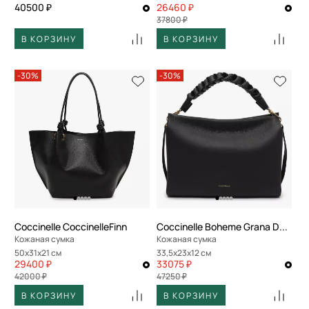
40500 ₽
26460 ₽
37800 ₽
В КОРЗИНУ
В КОРЗИНУ
-30%
-30%
Coccinelle CoccinelleFinn
Coccinelle Boheme Grana Double
Кожаная сумка
Кожаная сумка
50x31x21 см
33,5x23x12 см
29400 ₽
33075 ₽
42000 ₽
47250 ₽
В КОРЗИНУ
В КОРЗИНУ