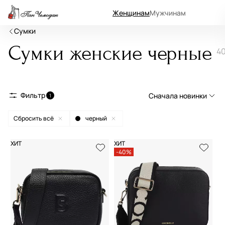
Женщинам
Мужчинам
Сумки
Сумки женские черные
4
Фильтр
Сначала новинки
1
Сбросить всё
черный
Сначала новинки
Сначала популярные
ХИТ
ХИТ
-40%
По возрастанию цены
По убыванию цены
По размеру скидки
По скорости доставки