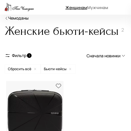
Женщинам
Мужчинам
Чемоданы
Женские бьюти-кейсы
2
Фильтр
Сначала новинки
1
Сбросить всё
Бьюти-кейсы
Сначала новинки
Сначала популярные
По возрастанию цены
По убыванию цены
По размеру скидки
По скорости доставки